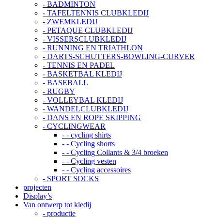
- BADMINTON
- TAFELTENNIS CLUBKLEDIJ
- ZWEMKLEDIJ
- PETAQUE CLUBKLEDIJ
- VISSERSCLUBKLEDIJ
- RUNNING EN TRIATHLON
- DARTS-SCHUTTERS-BOWLING-CURVER
- TENNIS EN PADEL
- BASKETBAL KLEDIJ
- BASEBALL
- RUGBY
- VOLLEYBAL KLEDIJ
- WANDELCLUBKLEDIJ
- DANS EN ROPE SKIPPING
- CYCLINGWEAR
- - cycling shirts
- - Cycling shorts
- - Cycling Collants & 3/4 broeken
- - Cycling vesten
- - Cycling accessoires
- SPORT SOCKS
projecten
Display’s
Van ontwerp tot kledij
- productie