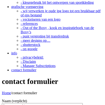
- kleurgebruik bij het ontwerpen van sportkleding
grafische vormgeving
- wij verwerken je oude jpg logo tot een bruikbaar pdf
of eps bestand
- vectoriseren van een logo
- references
- Out of the Boxy , kook en inspiratieboek van de
Boxy’s
- punt vergroting bij transferdruk
- meer designs op…
- shutterstock
- on google
info
- privacybeleid:
- Disclaim
- Manage Subscriptions
contact formulier
contact formulier
Home
/
contact formulier
Naam (verplicht)