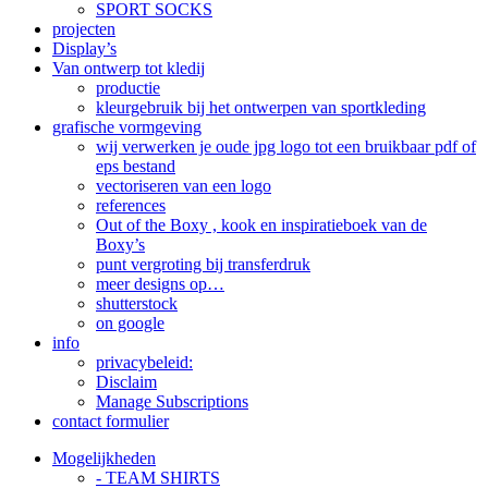
SPORT SOCKS
projecten
Display’s
Van ontwerp tot kledij
productie
kleurgebruik bij het ontwerpen van sportkleding
grafische vormgeving
wij verwerken je oude jpg logo tot een bruikbaar pdf of
eps bestand
vectoriseren van een logo
references
Out of the Boxy , kook en inspiratieboek van de
Boxy’s
punt vergroting bij transferdruk
meer designs op…
shutterstock
on google
info
privacybeleid:
Disclaim
Manage Subscriptions
contact formulier
Mogelijkheden
- TEAM SHIRTS