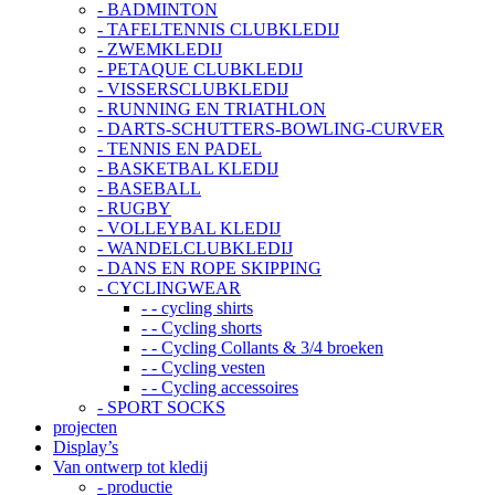
- BADMINTON
- TAFELTENNIS CLUBKLEDIJ
- ZWEMKLEDIJ
- PETAQUE CLUBKLEDIJ
- VISSERSCLUBKLEDIJ
- RUNNING EN TRIATHLON
- DARTS-SCHUTTERS-BOWLING-CURVER
- TENNIS EN PADEL
- BASKETBAL KLEDIJ
- BASEBALL
- RUGBY
- VOLLEYBAL KLEDIJ
- WANDELCLUBKLEDIJ
- DANS EN ROPE SKIPPING
- CYCLINGWEAR
- - cycling shirts
- - Cycling shorts
- - Cycling Collants & 3/4 broeken
- - Cycling vesten
- - Cycling accessoires
- SPORT SOCKS
projecten
Display’s
Van ontwerp tot kledij
- productie