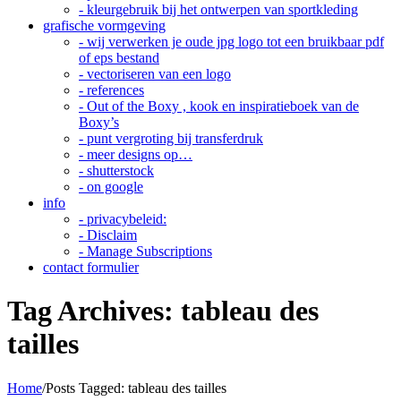
- kleurgebruik bij het ontwerpen van sportkleding
grafische vormgeving
- wij verwerken je oude jpg logo tot een bruikbaar pdf
of eps bestand
- vectoriseren van een logo
- references
- Out of the Boxy , kook en inspiratieboek van de
Boxy’s
- punt vergroting bij transferdruk
- meer designs op…
- shutterstock
- on google
info
- privacybeleid:
- Disclaim
- Manage Subscriptions
contact formulier
Tag Archives:
tableau des
tailles
Home
/
Posts Tagged:
tableau des tailles