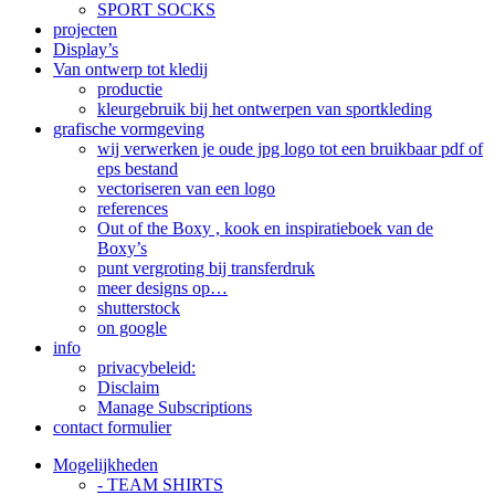
SPORT SOCKS
projecten
Display’s
Van ontwerp tot kledij
productie
kleurgebruik bij het ontwerpen van sportkleding
grafische vormgeving
wij verwerken je oude jpg logo tot een bruikbaar pdf of
eps bestand
vectoriseren van een logo
references
Out of the Boxy , kook en inspiratieboek van de
Boxy’s
punt vergroting bij transferdruk
meer designs op…
shutterstock
on google
info
privacybeleid:
Disclaim
Manage Subscriptions
contact formulier
Mogelijkheden
- TEAM SHIRTS